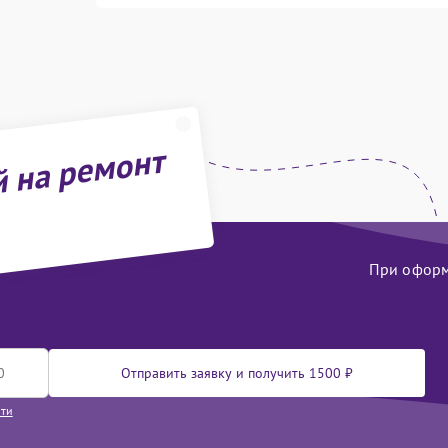
й на ремонт
При оформл
Отправить заявку и получить 1500 ₽
сти