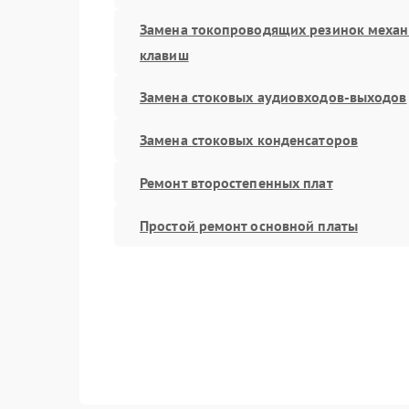
Замена токопроводящих резинок меха
клавиш
Замена стоковых аудиовходов-выходов
Замена стоковых конденсаторов
Ремонт второстепенных плат
Простой ремонт основной платы