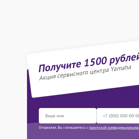
Получите 1500 рубле
Акция сервисного центра Yamaha
Отправляя, Вы соглашаетесь с
политикой конфиденциально