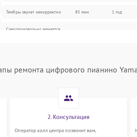
Тембры звучат некорректно
85 мин
1 год
Самопроизвольно меняется
85 мин
1 год
громкость
апы ремонта цифрового пианино Yam
2. Консультация
Оператор колл центра позвонит вам,