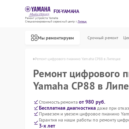
FIX-YAMAHA
Ремонт устройств Yamaha
Специализированный cервисный центр г.
Липецк
Мы ремонтируем
Срочный ремонт
Це
о Yamaha в Липецке
Ремонт цифрового пианино Yamaha CP88 в Липецке
Ремонт цифрового 
Yamaha CP88 в Лип
от 980 руб.
Стоимость ремонта
Бесплатная диагностика
даже при отказ
Привезем и увезем цифровое пианино Yam
Гарантия на наши работы по ремонту циф
3-х лет
Ремонт микшерных пультов Yamaha
Ремонт домашних кинотеатров Yamaha
Ремонт музыкальных центров Yamaha
Ремонт проигрывателей винила Yamaha
Ремонт усилителей гитарных Yamaha
Ремонт холодильников Yamaha
Ремонт акустических систем Yamaha