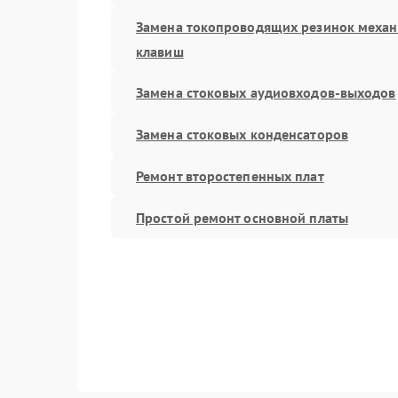
Замена токопроводящих резинок меха
клавиш
Замена стоковых аудиовходов-выходов
Замена стоковых конденсаторов
Ремонт второстепенных плат
Простой ремонт основной платы