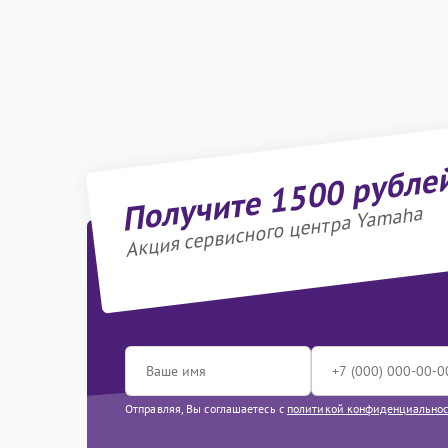
Получите 1500 рубле
Акция сервисного центра Yamaha
Отправляя, Вы соглашаетесь с
политикой конфиденциально