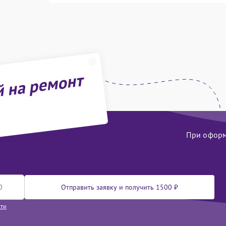
й на ремонт
При оформл
Отправить заявку и получить 1500 ₽
сти