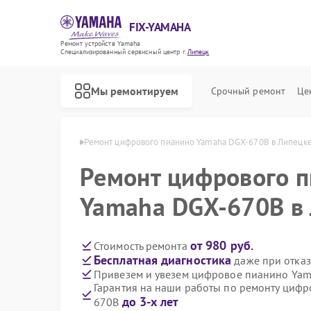
FIX-YAMAHA
Ремонт устройств Yamaha
Специализированный cервисный центр г.
Липецк
Мы ремонтируем
Срочный ремонт
Це
о Yamaha в Липецке
Ремонт цифрового пианино Yamaha DGX-670B в Липецк
Ремонт цифрового 
Yamaha DGX-670B в
от 980 руб.
Стоимость ремонта
Бесплатная диагностика
даже при отказ
Привезем и увезем цифровое пианино Ya
Гарантия на наши работы по ремонту циф
до 3-х лет
670B
Ремонт микшерных пультов Yamaha
Ремонт домашних кинотеатров Yamaha
Ремонт музыкальных центров Yamaha
Ремонт проигрывателей винила Yamaha
Ремонт усилителей гитарных Yamaha
Ремонт холодильников Yamaha
Ремонт акустических систем Yamaha