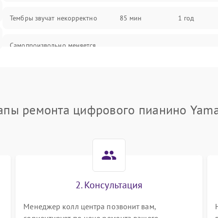
Тембры звучат некорректно
85 мин
1 год
Самопроизвольно меняется
85 мин
1 год
громкость
апы ремонта цифрового пианино Yam
2. Консультация
Менеджер колл центра позвонит вам,