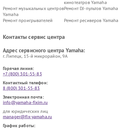
кинотеатров Yamaha
Ремонт музыкальных центров
Ремонт DJ-пультов Yamaha
Yamaha
Ремонт проигрывателей
Ремонт ресиверов Yamaha
винила Yamaha
Ремонт усилителей гитарных
Ремонт холодильников
Контакты сервис центра
Yamaha
Yamaha
Ремонт аудиосистем Yamaha
Ремонт микрофонов Yamaha
Адрес сервисного центра Yamaha:
г. Липецк, 15-й микрорайон, 9А
Горячая линия:
+7 (800) 301-55-83
Контактный телефон:
8 (800) 301-55-83
Электронная почта:
info@yamaha-fixim.ru
для юридических лиц
manager@fix-yamaha.ru
График работы: