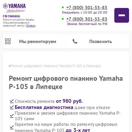
+7 (800) 301-55-83
Ежедневно, с 10:00 до 20:00
FIX-YAMAHA
+7 (800) 301-55-83
Ремонт устройств Yamaha
Специализированный
Звонок бесплатный по РФ
cервисный центр г.
Липецк
Мы ремонтируем
Позвонить
пецке
Ремонт цифрового пианино Yamaha P-105 в Липецке
Ремонт цифрового пианино Yamaha
P-105 в Липецке
от 980 руб.
Стоимость ремонта
Бесплатная диагностика
даже при отказе
Привезем и увезем цифровое пианино Yamaha P-
105 сами
Ремонт микшерных пультов Yamaha
Ремонт домашних кинотеатров Yamaha
Ремонт проигрывателей винила Yamaha
Ремонт музыкальных центров Yamaha
Ремонт усилителей гитарных Yamaha
Ремонт акустических систем Yamaha
Гарантия на наши работы по ремонту цифровых
до 3-х лет
пианино Yamaha P-105