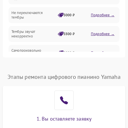
Электроника
Не переключаются
3000 ₽
Подробнее →
тембры
Механические повреждения
Тембры звучат
3500 ₽
Подробнее →
некорректно
Аудио
Самопроизвольно
Оптика
2800 ₽
Подробнее →
меняется громкость
Этапы ремонта цифрового пианино Yamaha
1. Вы оставляете заявку