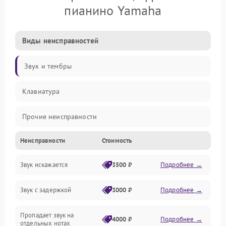
пианино Yamaha
Виды неисправностей
Звук и тембры
Клавиатура
Прочие неисправности
Неисправности
Стоимость
Включение и работа
Звук искажается
3500 ₽
Подробнее →
Управление и электроника
Звук с задержкой
3000 ₽
Подробнее →
Подключения и интерфейсы
Пропадает звук на
Педали и стойка
4000 ₽
Подробнее →
отдельных нотах