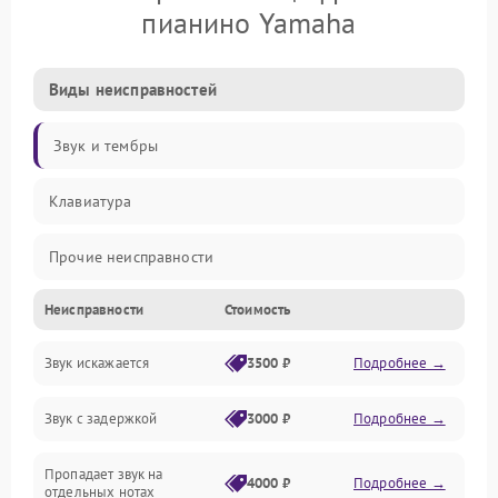
пианино Yamaha
Виды неисправностей
Звук и тембры
Клавиатура
Прочие неисправности
Неисправности
Стоимость
Включение и работа
Звук искажается
3500 ₽
Подробнее →
Управление и электроника
Звук с задержкой
3000 ₽
Подробнее →
Подключения и интерфейсы
Пропадает звук на
Педали и стойка
4000 ₽
Подробнее →
отдельных нотах