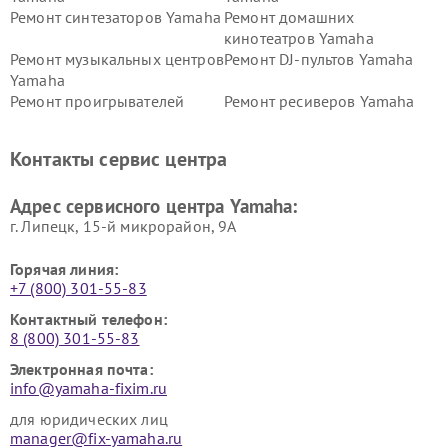
Ремонт синтезаторов Yamaha
Ремонт домашних
кинотеатров Yamaha
Ремонт музыкальных центров
Ремонт DJ-пультов Yamaha
Yamaha
Ремонт проигрывателей
Ремонт ресиверов Yamaha
винила Yamaha
Ремонт усилителей гитарных
Ремонт холодильников
Контакты сервис центра
Yamaha
Yamaha
Ремонт аудиосистем Yamaha
Ремонт микрофонов Yamaha
Адрес сервисного центра Yamaha:
г. Липецк, 15-й микрорайон, 9А
Горячая линия:
+7 (800) 301-55-83
Контактный телефон:
8 (800) 301-55-83
Электронная почта:
info@yamaha-fixim.ru
для юридических лиц
manager@fix-yamaha.ru