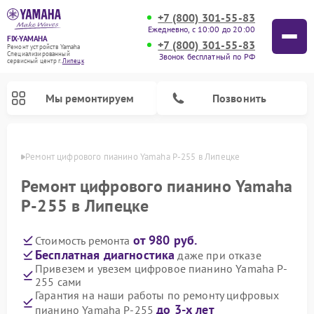
+7 (800) 301-55-83
Ежедневно, с 10:00 до 20:00
FIX-YAMAHA
+7 (800) 301-55-83
Ремонт устройств Yamaha
Специализированный
Звонок бесплатный по РФ
cервисный центр г.
Липецк
Мы ремонтируем
Позвонить
пецке
Ремонт цифрового пианино Yamaha P-255 в Липецке
Ремонт цифрового пианино Yamaha
P-255 в Липецке
от 980 руб.
Стоимость ремонта
Бесплатная диагностика
даже при отказе
Привезем и увезем цифровое пианино Yamaha P-
255 сами
Ремонт микшерных пультов Yamaha
Ремонт домашних кинотеатров Yamaha
Ремонт проигрывателей винила Yamaha
Ремонт музыкальных центров Yamaha
Ремонт усилителей гитарных Yamaha
Ремонт акустических систем Yamaha
Гарантия на наши работы по ремонту цифровых
до 3-х лет
пианино Yamaha P-255