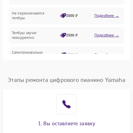
Электроника
Не переключаются
3000 ₽
Подробнее →
тембры
Механические повреждения
Тембры звучат
3500 ₽
Подробнее →
некорректно
Аудио
Самопроизвольно
Оптика
2800 ₽
Подробнее →
меняется громкость
Этапы ремонта цифрового пианино Yamaha
1. Вы оставляете заявку