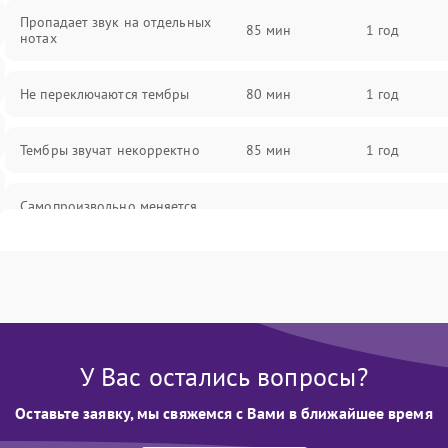
Пропадает звук на отдельных
85 мин
1 год
нотах
Не переключаются тембры
80 мин
1 год
Тембры звучат некорректно
85 мин
1 год
Самопроизвольно меняется
85 мин
1 год
громкость
У Вас остались вопросы?
Оставьте заявку, мы свяжемся с Вами в ближайшее время