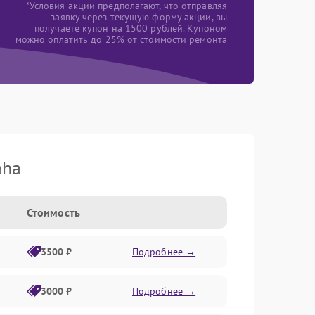
*Условия акции предполагают, что отправляя
заявку через текущую форму акции, вы
получаете купон на 1500 рублей. Купоном
можно оплатить до 25% от стоимости ремонта
aha
Стоимость
3500 ₽
Подробнее →
3000 ₽
Подробнее →