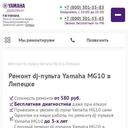
+7 (800) 301-55-83
Ежедневно, с 10:00 до 20:00
FIX-YAMAHA
+7 (800) 301-55-83
Ремонт устройств Yamaha
Специализированный
Звонок бесплатный по РФ
cервисный центр г.
Липецк
Мы ремонтируем
Позвонить
пецке
Ремонт dj-пульта Yamaha MG10 в Липецке
Ремонт dj-пульта Yamaha MG10 в
Липецке
от 580 руб.
Стоимость ремонта
Бесплатная диагностика
даже при отказе
Привезем и увезем dj-пульт Yamaha MG10 сами
Гарантия на наши работы по ремонту dj-пультов
Ремонт микшерных пультов Yamaha
Ремонт музыкальных центров Yamaha
Ремонт проигрывателей винила Yamaha
Ремонт цифровых пианино Yamaha
Ремонт домашних кинотеатров Yamaha
Ремонт усилителей гитарных Yamaha
Ремонт акустических систем Yamaha
до 3-х лет
Yamaha MG10
Срочный ремонт dj-пультов Yamaha MG10 в