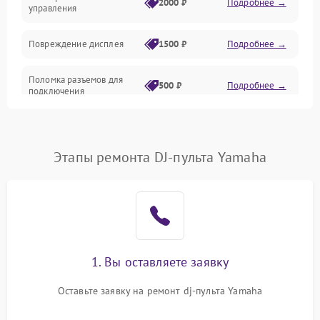
2000 ₽
Подробнее →
управления
Повреждение дисплея
1500 ₽
Подробнее →
Поломка разъемов для
500 ₽
Подробнее →
подключения
Неисправность системы
1000 ₽
Подробнее →
питания
Этапы ремонта DJ-пульта Yamaha
Повреждение проводов
500 ₽
Подробнее →
Неисправность системы
1000 ₽
Подробнее →
защиты от перегрузок
Поломка системы
1. Вы оставляете заявку
автоматического
1000 ₽
Подробнее →
отключения
Оставьте заявку на ремонт dj-пульта Yamaha
Неисправность системы