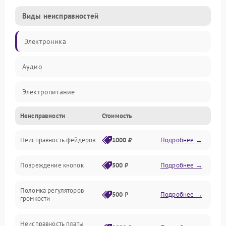
Виды неисправностей
Электроника
Аудио
Электропитание
Неисправности
Стоимость
Управление
Неисправность фейдеров
1000 ₽
Подробнее →
Интерфейсы
Повреждение кнопок
500 ₽
Подробнее →
Механические повреждения
Поломка регуляторов
Механика
500 ₽
Подробнее →
громкости
Корпус/Герметичность
Неисправность платы