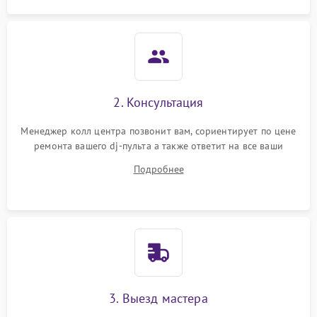
защиты от короткого
1000 ₽
Подробнее →
замыкания
Повреждение системы
1000 ₽
Подробнее →
защиты от перегрева
Неисправность системы
2. Консультация
защиты от
1000 ₽
Подробнее →
перенапряжения
Менеджер колл центра позвонит вам, сориентирует по цене
ремонта вашего dj-пульта а также ответит на все ваши
Неисправность системы
вопросы.
1000 ₽
Подробнее →
Подробнее
защиты от замыкания
Повреждение системы
1000 ₽
Подробнее →
защиты от перегрузок
Неисправность системы
1000 ₽
Подробнее →
защиты от перегрева
3. Выезд мастера
Поломка системы защиты
1000 ₽
Подробнее →
от перенапряжения