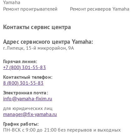
Yamaha
Ремонт проигрывателей
Ремонт ресиверов Yamaha
винила Yamaha
Ремонт усилителей гитарных
Ремонт холодильников
Контакты сервис центра
Yamaha
Yamaha
Ремонт аудиосистем Yamaha
Ремонт микрофонов Yamaha
Адрес сервисного центра Yamaha:
г. Липецк, 15-й микрорайон, 9А
Горячая линия:
+7 (800) 301-55-83
Контактный телефон:
8 (800) 301-55-83
Электронная почта:
info@yamaha-fixim.ru
для юридических лиц
manager@fix-yamaha.ru
График работы:
ПН-ВСК с 9:00 до 21:00 без перерывов и выходных