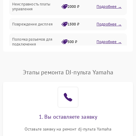
Корпус/Герметичность
Неисправность платы
2000 ₽
Подробнее →
управления
Повреждение дисплея
1500 ₽
Подробнее →
Поломка разъемов для
500 ₽
Подробнее →
подключения
Неисправность системы
1000 ₽
Подробнее →
питания
Этапы ремонта DJ-пульта Yamaha
Повреждение проводов
500 ₽
Подробнее →
Неисправность системы
1000 ₽
Подробнее →
защиты от перегрузок
Поломка системы
1. Вы оставляете заявку
автоматического
1000 ₽
Подробнее →
отключения
Оставьте заявку на ремонт dj-пульта Yamaha