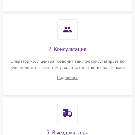
Неисправность системы
защиты от короткого
1000 ₽
Подробнее →
замыкания
Повреждение системы
1000 ₽
Подробнее →
защиты от перегрева
Неисправность системы
2. Консультация
защиты от
1000 ₽
Подробнее →
перенапряжения
Оператор колл центра позвонит вам, проконсультирует по
цене ремонта вашего dj-пульта а также ответит на все ваши
Неисправность системы
вопросы.
1000 ₽
Подробнее →
Подробнее
защиты от замыкания
Повреждение системы
1000 ₽
Подробнее →
защиты от перегрузок
Неисправность системы
1000 ₽
Подробнее →
защиты от перегрева
3. Выезд мастера
Поломка системы защиты
1000 ₽
Подробнее →