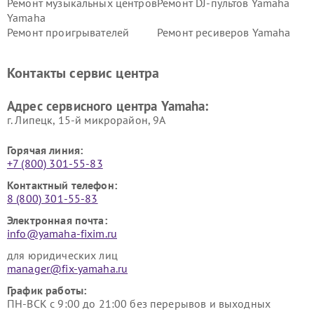
Ремонт музыкальных центров
Ремонт DJ-пультов Yamaha
Yamaha
Ремонт проигрывателей
Ремонт ресиверов Yamaha
винила Yamaha
Ремонт усилителей гитарных
Ремонт холодильников
Контакты сервис центра
Yamaha
Yamaha
Ремонт аудиосистем Yamaha
Ремонт микрофонов Yamaha
Адрес сервисного центра Yamaha:
г. Липецк, 15-й микрорайон, 9А
Горячая линия:
+7 (800) 301-55-83
Контактный телефон:
8 (800) 301-55-83
Электронная почта:
info@yamaha-fixim.ru
для юридических лиц
manager@fix-yamaha.ru
График работы:
ПН-ВСК с 9:00 до 21:00 без перерывов и выходных