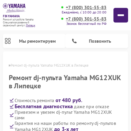
+7 (800) 301-55-83
Ежедневно, с 10:00 до 20:00
FIX-YAMAHA
+7 (800) 301-55-83
Ремонт устройств Yamaha
Специализированный
Звонок бесплатный по РФ
cервисный центр г.
Липецк
Мы ремонтируем
Позвонить
пецке
Ремонт dj-пульта Yamaha MG12XUK в Липецке
Ремонт dj-пульта Yamaha MG12XUK
в Липецке
от 480 руб.
Стоимость ремонта
Бесплатная диагностика
даже при отказе
Привезем и увезем dj-пульт Yamaha MG12XUK
сами
Ремонт микшерных пультов Yamaha
Ремонт музыкальных центров Yamaha
Ремонт проигрывателей винила Yamaha
Ремонт цифровых пианино Yamaha
Ремонт домашних кинотеатров Yamaha
Ремонт усилителей гитарных Yamaha
Ремонт акустических систем Yamaha
Гарантия на наши работы по ремонту dj-пультов
до 3-х лет
Yamaha MG12XUK