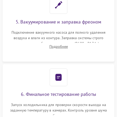
5. Вакуумирование и заправка фреоном
Подключение вакуумного насоса для полного удаления
воздуха и влаги из контура. Заправка системы строго
дозированным объемом хладагента (R600a, R134a) по
Подробнее
электронным весам. Контроль рабочего давления в системе.
6. Финальное тестирование работы
Запуск холодильника для проверки скорости выхода на
заданную температуру в камерах. Контроль уровня шума
компрессора, отсутствия обмерзания стенок и корректного