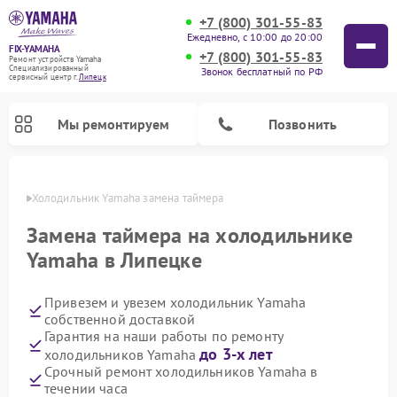
+7 (800) 301-55-83
Ежедневно, с 10:00 до 20:00
FIX-YAMAHA
+7 (800) 301-55-83
Ремонт устройств Yamaha
Специализированный
Звонок бесплатный по РФ
cервисный центр г.
Липецк
Мы ремонтируем
Позвонить
пецке
Холодильник Yamaha замена таймера
Замена таймера на холодильнике
Yamaha в Липецке
Привезем и увезем холодильник Yamaha
собственной доставкой
Гарантия на наши работы по ремонту
до 3-х лет
холодильников Yamaha
Ремонт проигрывателей винила Yamaha
Ремонт микшерных пультов Yamaha
Ремонт музыкальных центров Yamaha
Ремонт усилителей гитарных Yamaha
Ремонт цифровых пианино Yamaha
Ремонт домашних кинотеатров Yamaha
Ремонт акустических систем Yamaha
Срочный ремонт холодильников Yamaha в
течении часа