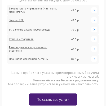
Цены актуальны на текущую дату 08.08.2026
Замена платы управления (мат.платы,
480 р
мейн платы)
Замена ТЭН
480 р
Устранение засора трубопровода
780 р
Ремонт испарителя
630 р
Ремонт датчика морозильного
480 р
отделения
Прочистка дренажной системы
870 р
Цены в прайс-листе указаны ориентировочные, без учета
стоимости запчастей.
Записывайтесь на бесплатную диагностику.
Мы проверим ваше устройство и укажем на неисправность.
Показать все услуги