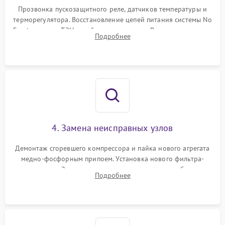
Прозвонка пускозащитного реле, датчиков температуры и
терморегулятора. Восстановление цепей питания системы No
Frost, включая ТЭН оттайки и вентилятор. Ремонт или замена
Подробнее
платы управления при сбоях алгоритмов.
4. Замена неисправных узлов
Демонтаж сгоревшего компрессора и пайка нового агрегата
медно-фосфорным припоем. Установка нового фильтра-
осушителя. Замена изношенных вентиляторов обдува,
Подробнее
сломанных заслонок или поврежденных дверных петель.