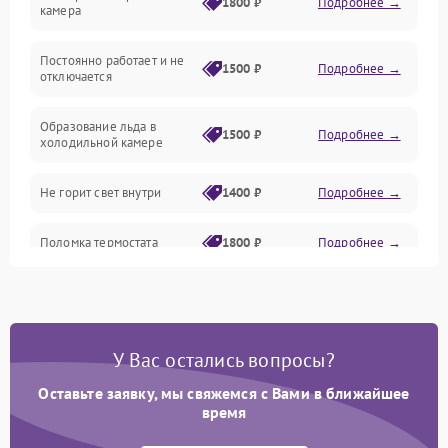
1800 ₽
Подробнее →
камера
Оттайка
Постоянно работает и не
1500 ₽
Подробнее →
отключается
Программное обеспечение
Образование льда в
1500 ₽
Подробнее →
холодильной камере
Не горит свет внутри
1400 ₽
Подробнее →
Поломка термостата
1800 ₽
Подробнее →
Не работает вентилятор
1800 ₽
Подробнее →
Поломка системы No Frost
2600 ₽
Подробнее →
У Вас остались вопросы?
Оставьте заявку, мы свяжемся с Вами в ближайшее
Образование конденсата
1800 ₽
Подробнее →
на стенках
время