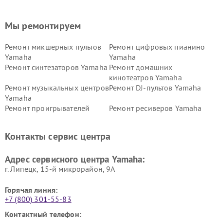
Мы ремонтируем
Ремонт микшерных пультов
Ремонт цифровых пианино
Yamaha
Yamaha
Ремонт синтезаторов Yamaha
Ремонт домашних
кинотеатров Yamaha
Ремонт музыкальных центров
Ремонт DJ-пультов Yamaha
Yamaha
Ремонт проигрывателей
Ремонт ресиверов Yamaha
винила Yamaha
Ремонт усилителей гитарных
Ремонт холодильников
Контакты сервис центра
Yamaha
Yamaha
Ремонт аудиосистем Yamaha
Ремонт микрофонов Yamaha
Адрес сервисного центра Yamaha:
г. Липецк, 15-й микрорайон, 9А
Горячая линия:
+7 (800) 301-55-83
Контактный телефон: