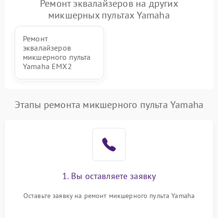
Ремонт эквалайзеров на других
Повреждение системы
1000 ₽
Подробнее →
микшерных пультах Yamaha
защиты от перегрузок
Ремонт
Неисправность системы
1000 ₽
Подробнее →
эквалайзеров
защиты от перегрева
микшерного пульта
Yamaha EMX2
Поломка системы защиты
1000 ₽
Подробнее →
от перенапряжения
Этапы ремонта микшерного пульта Yamaha
Поломка системы защиты
1000 ₽
Подробнее →
от замыкания
1. Вы оставляете заявку
Оставьте заявку на ремонт микшерного пульта Yamaha