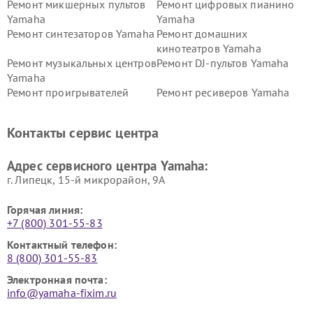
Ремонт микшерных пультов
Ремонт цифровых пианино
Yamaha
Yamaha
Ремонт синтезаторов Yamaha
Ремонт домашних
кинотеатров Yamaha
Ремонт музыкальных центров
Ремонт DJ-пультов Yamaha
Yamaha
Ремонт проигрывателей
Ремонт ресиверов Yamaha
винила Yamaha
Ремонт усилителей гитарных
Ремонт холодильников
Контакты сервис центра
Yamaha
Yamaha
Ремонт аудиосистем Yamaha
Ремонт микрофонов Yamaha
Адрес сервисного центра Yamaha:
г. Липецк, 15-й микрорайон, 9А
Горячая линия:
+7 (800) 301-55-83
Контактный телефон:
8 (800) 301-55-83
Электронная почта:
info@yamaha-fixim.ru