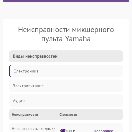
Неисправности микшерного
пульта Yamaha
Виды неисправностей
Электроника
Электропитание
Аудио
Неисправности
Стоимость
Механические повреждения
Неисправность входных/
Механика
500 ₽
Подробнее →