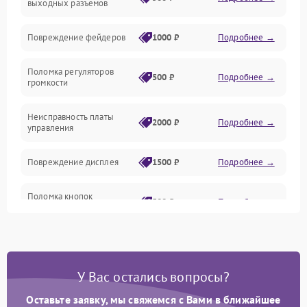
выходных разъемов
Управление
Повреждение фейдеров
1000 ₽
Подробнее →
Интерфейсы
Поломка регуляторов
500 ₽
Подробнее →
громкости
Корпус/Герметичность
Неисправность платы
2000 ₽
Подробнее →
управления
Электронные компоненты
Повреждение дисплея
1500 ₽
Подробнее →
Поломка кнопок
500 ₽
Подробнее →
управления
Неисправность системы
1000 ₽
Подробнее →
питания
У Вас остались вопросы?
Повреждение проводов
500 ₽
Подробнее →
Оставьте заявку, мы свяжемся с Вами в ближайшее