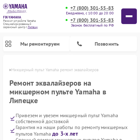
+7 (800) 301-55-83
Ежедневно, с 10:00 до 20:00
FIX-YAMAHA
+7 (800) 301-55-83
Ремонт устройств Yamaha
Специализированный
Звонок бесплатный по РФ
cервисный центр г.
Липецк
Мы ремонтируем
Позвонить
пецке
Микшерный пульт Yamaha ремонт эквалайзеров
Ремонт эквалайзеров на
микшерном пульте Yamaha в
Липецке
Привезем и увезем микшерный пульт Yamaha
собственной доставкой
Гарантия на наши работы по ремонту микшерных
Ремонт цифровых пианино Yamaha
Ремонт домашних кинотеатров Yamaha
Ремонт проигрывателей винила Yamaha
Ремонт музыкальных центров Yamaha
Ремонт усилителей гитарных Yamaha
Ремонт акустических систем Yamaha
до 3-х лет
пультов Yamaha
Срочный ремонт микшерных пультов Yamaha в