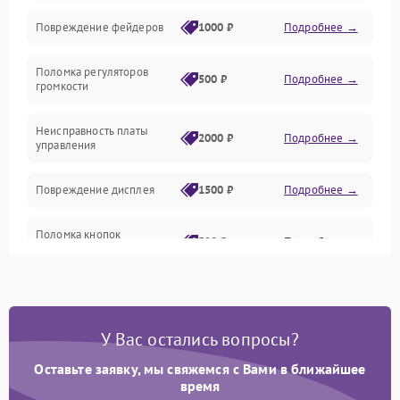
Управление
Повреждение фейдеров
1000 ₽
Подробнее →
Интерфейсы
Поломка регуляторов
500 ₽
Подробнее →
громкости
Корпус/Герметичность
Неисправность платы
2000 ₽
Подробнее →
управления
Электронные компоненты
Повреждение дисплея
1500 ₽
Подробнее →
Поломка кнопок
500 ₽
Подробнее →
управления
Неисправность системы
1000 ₽
Подробнее →
питания
У Вас остались вопросы?
Повреждение проводов
500 ₽
Подробнее →
Оставьте заявку, мы свяжемся с Вами в ближайшее
время
Неисправность системы