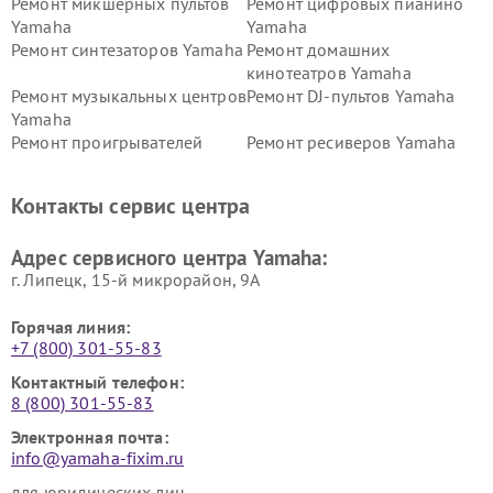
Ремонт микшерных пультов
Ремонт цифровых пианино
Yamaha
Yamaha
Ремонт синтезаторов Yamaha
Ремонт домашних
кинотеатров Yamaha
Ремонт музыкальных центров
Ремонт DJ-пультов Yamaha
Yamaha
Ремонт проигрывателей
Ремонт ресиверов Yamaha
винила Yamaha
Ремонт усилителей гитарных
Ремонт холодильников
Контакты сервис центра
Yamaha
Yamaha
Ремонт аудиосистем Yamaha
Ремонт микрофонов Yamaha
Адрес сервисного центра Yamaha:
г. Липецк, 15-й микрорайон, 9А
Горячая линия:
+7 (800) 301-55-83
Контактный телефон:
8 (800) 301-55-83
Электронная почта:
info@yamaha-fixim.ru
для юридических лиц