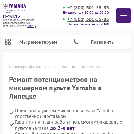
+7 (800) 301-55-83
Ежедневно, с 10:00 до 20:00
FIX-YAMAHA
+7 (800) 301-55-83
Ремонт устройств Yamaha
Специализированный
Звонок бесплатный по РФ
cервисный центр г.
Липецк
Мы ремонтируем
Позвонить
пецке
Микшерный пульт Yamaha ремонт потенциометров
Ремонт потенциометров на
микшерном пульте Yamaha в
Липецке
Привезем и увезем микшерный пульт Yamaha
собственной доставкой
Гарантия на наши работы по ремонту микшерных
Ремонт цифровых пианино Yamaha
Ремонт домашних кинотеатров Yamaha
Ремонт проигрывателей винила Yamaha
Ремонт музыкальных центров Yamaha
Ремонт усилителей гитарных Yamaha
Ремонт акустических систем Yamaha
до 3-х лет
пультов Yamaha
Срочный ремонт микшерных пультов Yamaha в