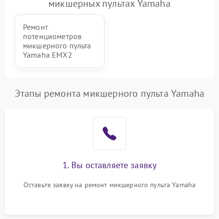
1000 ₽
Подробнее →
микшерных пультах Yamaha
защиты от перегрузок
Ремонт
Неисправность системы
1000 ₽
Подробнее →
потенциометров
защиты от перегрева
микшерного пульта
Yamaha EMX2
Поломка системы защиты
1000 ₽
Подробнее →
от перенапряжения
Этапы ремонта микшерного пульта Yamaha
Поломка системы защиты
1000 ₽
Подробнее →
от замыкания
1. Вы оставляете заявку
Оставьте заявку на ремонт микшерного пульта Yamaha