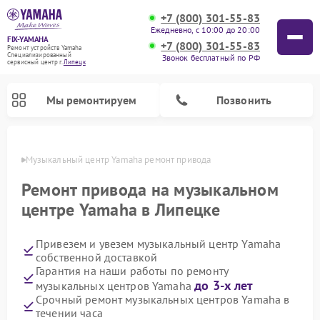
+7 (800) 301-55-83
Ежедневно, с 10:00 до 20:00
FIX-YAMAHA
+7 (800) 301-55-83
Ремонт устройств Yamaha
Специализированный
Звонок бесплатный по РФ
cервисный центр г.
Липецк
Мы ремонтируем
Позвонить
пецке
Музыкальный центр Yamaha ремонт привода
Ремонт привода на музыкальном
центре Yamaha в Липецке
Привезем и увезем музыкальный центр Yamaha
собственной доставкой
Гарантия на наши работы по ремонту
до 3-х лет
музыкальных центров Yamaha
Ремонт микшерных пультов Yamaha
Ремонт проигрывателей винила Yamaha
Ремонт цифровых пианино Yamaha
Ремонт домашних кинотеатров Yamaha
Ремонт усилителей гитарных Yamaha
Ремонт акустических систем Yamaha
Срочный ремонт музыкальных центров Yamaha в
течении часа