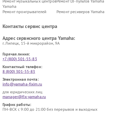
Ремонт музыкальных центров
Ремонт DJ-пультов Yamaha
Yamaha
Ремонт проигрывателей
Ремонт ресиверов Yamaha
винила Yamaha
Ремонт усилителей гитарных
Ремонт холодильников
Контакты сервис центра
Yamaha
Yamaha
Ремонт аудиосистем Yamaha
Ремонт микрофонов Yamaha
Адрес сервисного центра Yamaha:
г. Липецк, 15-й микрорайон, 9А
Горячая линия:
+7 (800) 301-55-83
Контактный телефон:
8 (800) 301-55-83
Электронная почта:
info@yamaha-fixim.ru
для юридических лиц
manager@fix-yamaha.ru
График работы:
ПН-ВСК с 9:00 до 21:00 без перерывов и выходных