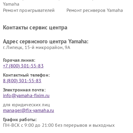
Yamaha
Ремонт проигрывателей
Ремонт ресиверов Yamaha
винила Yamaha
Ремонт усилителей гитарных
Ремонт холодильников
Контакты сервис центра
Yamaha
Yamaha
Ремонт аудиосистем Yamaha
Ремонт микрофонов Yamaha
Адрес сервисного центра Yamaha:
г. Липецк, 15-й микрорайон, 9А
Горячая линия:
+7 (800) 301-55-83
Контактный телефон:
8 (800) 301-55-83
Электронная почта:
info@yamaha-fixim.ru
для юридических лиц
manager@fix-yamaha.ru
График работы:
ПН-ВСК с 9:00 до 21:00 без перерывов и выходных