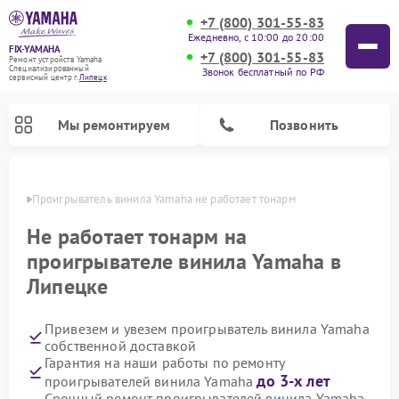
+7 (800) 301-55-83
Ежедневно, с 10:00 до 20:00
FIX-YAMAHA
+7 (800) 301-55-83
Ремонт устройств Yamaha
Специализированный
Звонок бесплатный по РФ
cервисный центр г.
Липецк
Мы ремонтируем
Позвонить
пецке
Проигрыватель винила Yamaha не работает тонарм
Не работает тонарм на
проигрывателе винила Yamaha в
Липецке
Привезем и увезем проигрыватель винила Yamaha
собственной доставкой
Гарантия на наши работы по ремонту
Ремонт микшерных пультов Yamaha
Ремонт музыкальных центров Yamaha
Ремонт цифровых пианино Yamaha
Ремонт домашних кинотеатров Yamaha
Ремонт усилителей гитарных Yamaha
Ремонт акустических систем Yamaha
до 3-х лет
проигрывателей винила Yamaha
Срочный ремонт проигрывателей винила Yamaha