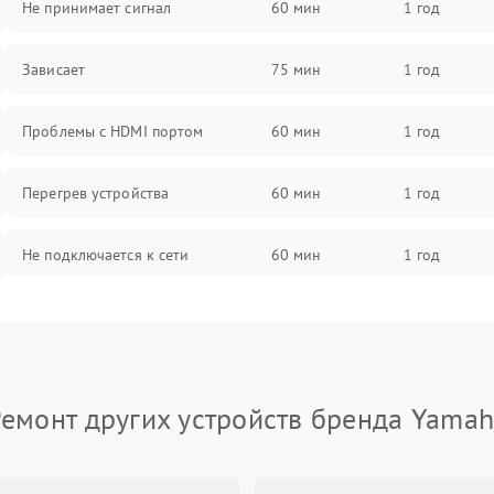
Не принимает сигнал
60 мин
1 год
Зависает
75 мин
1 год
Проблемы с HDMI портом
60 мин
1 год
Перегрев устройства
60 мин
1 год
Не подключается к сети
60 мин
1 год
Проблемы с блоком питания
60 мин
1 год
Проблемы с Wi-Fi
60 мин
1 год
емонт других устройств бренда Yama
Не работает выход на телевизор
60 мин
1 год