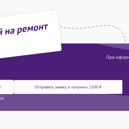
й на ремонт
При оформл
Отправить заявку и получить 1500 ₽
сти