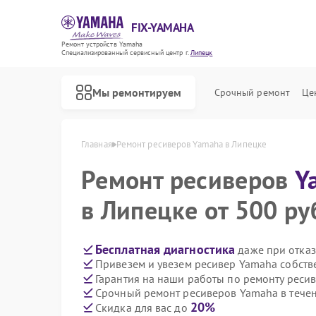
FIX-YAMAHA
Ремонт устройств Yamaha
Специализированный cервисный центр г.
Липецк
Мы ремонтируем
Срочный ремонт
Це
Главная
Ремонт ресиверов Yamaha в Липецке
Ремонт ресиверов
Y
в Липецке от 500 ру
Бесплатная диагностика
даже при отказ
Привезем и увезем ресивер Yamaha собств
Гарантия на наши работы по ремонту рес
Срочный ремонт ресиверов Yamaha в течен
20%
Скидка для вас до
Ремонт микшерных пультов Yamaha
Ремонт цифровых пианино Yamaha
Ремонт домашних кинотеатров Yamaha
Ремонт музыкальных центров Yamaha
Ремонт проигрывателей винила Yamaha
Ремонт усилителей гитарных Yamaha
Ремонт холодильников Yamaha
Ремонт акустических систем Yamaha