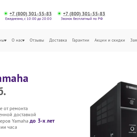
+7 (800) 301-55-83
+7 (800) 301-55-83
Ежедневно, с 10:00 до 20:00
Звонок бесплатный по РФ
ны
О нас
Отзывы
Доставка
Гарантии
Акции и скидки
Зая
amaha
б.
е от ремонта
енной доставкой
до 3-х лет
иверов Yamaha
ии часа