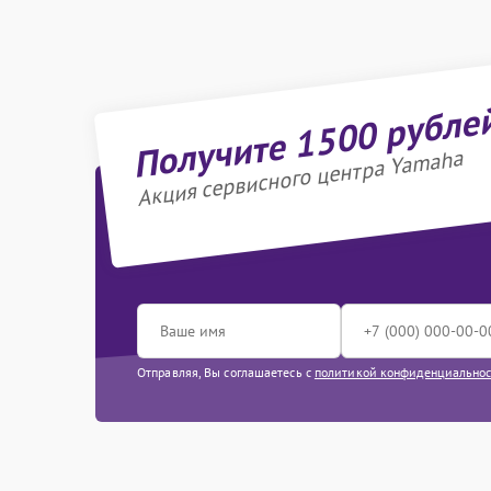
Получите 1500 рубле
Акция сервисного центра Yamaha
Отправляя, Вы соглашаетесь с
политикой конфиденциально