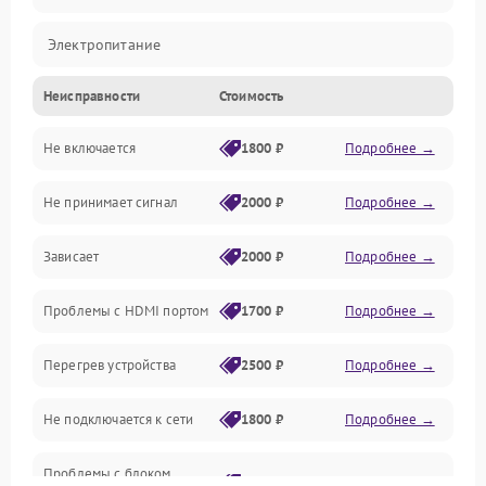
Электропитание
Неисправности
Стоимость
Интерфейсы
Не включается
1800 ₽
Подробнее →
Программное обеспечение
Не принимает сигнал
2000 ₽
Подробнее →
ПО
Зависает
2000 ₽
Подробнее →
Оптика
Проблемы с HDMI портом
1700 ₽
Подробнее →
Механические повреждения
Перегрев устройства
2500 ₽
Подробнее →
Управление
Не подключается к сети
1800 ₽
Подробнее →
Проблемы с блоком
2700 ₽
Подробнее →