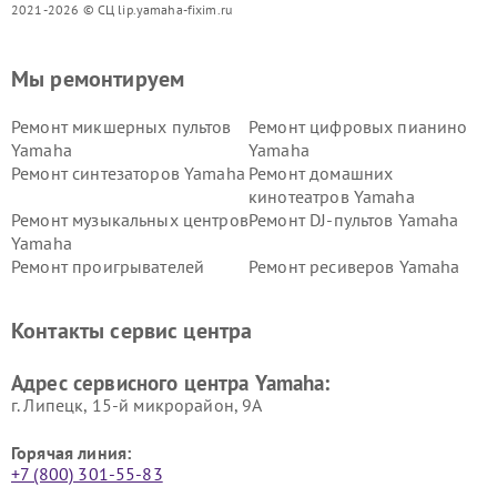
2021-2026 © СЦ lip.yamaha-fixim.ru
Мы ремонтируем
Ремонт микшерных пультов
Ремонт цифровых пианино
Yamaha
Yamaha
Ремонт синтезаторов Yamaha
Ремонт домашних
кинотеатров Yamaha
Ремонт музыкальных центров
Ремонт DJ-пультов Yamaha
Yamaha
Ремонт проигрывателей
Ремонт ресиверов Yamaha
винила Yamaha
Ремонт усилителей гитарных
Ремонт холодильников
Контакты сервис центра
Yamaha
Yamaha
Ремонт аудиосистем Yamaha
Ремонт микрофонов Yamaha
Адрес сервисного центра Yamaha:
г. Липецк, 15-й микрорайон, 9А
Горячая линия:
+7 (800) 301-55-83