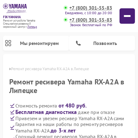
+7 (800) 301-55-83
Ежедневно, с 10:00 до 20:00
FIX-YAMAHA
+7 (800) 301-55-83
Ремонт устройств Yamaha
Специализированный
Звонок бесплатный по РФ
cервисный центр г.
Липецк
Мы ремонтируем
Позвонить
пецке
Ремонт ресивера Yamaha RX-A2A в Липецке
Ремонт ресивера Yamaha RX-A2A в
Липецке
от 480 руб.
Стоимость ремонта
Бесплатная диагностика
даже при отказе
Привезем и увезем ресивер Yamaha RX-A2A сами
Гарантия на наши работы по ремонту ресиверов
Ремонт проигрывателей винила Yamaha
Ремонт микшерных пультов Yamaha
Ремонт музыкальных центров Yamaha
Ремонт цифровых пианино Yamaha
Ремонт домашних кинотеатров Yamaha
Ремонт усилителей гитарных Yamaha
Ремонт акустических систем Yamaha
до 3-х лет
Yamaha RX-A2A
Срочный ремонт ресиверов Yamaha RX-A2A в