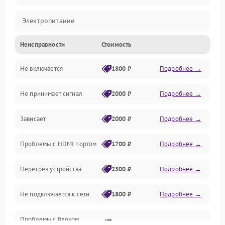
Электропитание
Неисправности
Стоимость
Интерфейсы
Не включается
1800 ₽
Подробнее →
Программное обеспечение
Не принимает сигнал
2000 ₽
Подробнее →
ПО
Зависает
2000 ₽
Подробнее →
Оптика
Проблемы с HDMI портом
1700 ₽
Подробнее →
Механические повреждения
Перегрев устройства
2500 ₽
Подробнее →
Управление
Не подключается к сети
1800 ₽
Подробнее →
Проблемы с блоком
2700 ₽
Подробнее →