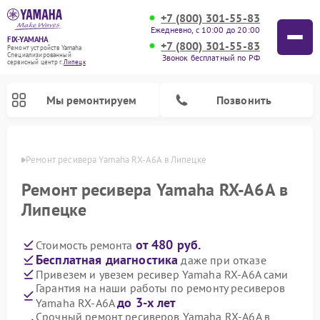
+7 (800) 301-55-83
Ежедневно, с 10:00 до 20:00
FIX-YAMAHA
+7 (800) 301-55-83
Ремонт устройств Yamaha
Специализированный
Звонок бесплатный по РФ
cервисный центр г.
Липецк
Мы ремонтируем
Позвонить
пецке
Ремонт ресивера Yamaha RX-A6A в Липецке
Ремонт ресивера Yamaha RX-A6A в
Липецке
от 480 руб.
Стоимость ремонта
Бесплатная диагностика
даже при отказе
Привезем и увезем ресивер Yamaha RX-A6A сами
Гарантия на наши работы по ремонту ресиверов
Ремонт проигрывателей винила Yamaha
Ремонт микшерных пультов Yamaha
Ремонт музыкальных центров Yamaha
Ремонт цифровых пианино Yamaha
Ремонт домашних кинотеатров Yamaha
Ремонт усилителей гитарных Yamaha
Ремонт акустических систем Yamaha
до 3-х лет
Yamaha RX-A6A
Срочный ремонт ресиверов Yamaha RX-A6A в