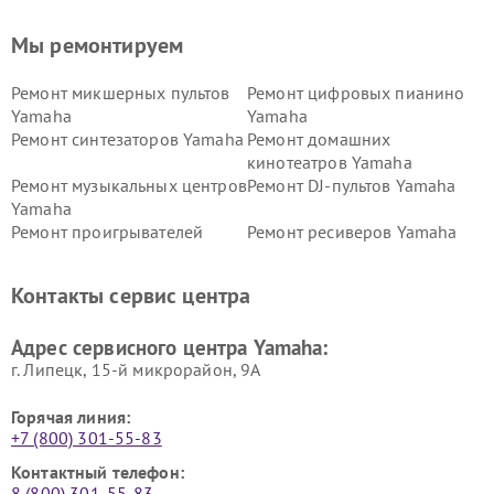
Мы ремонтируем
Ремонт микшерных пультов
Ремонт цифровых пианино
Yamaha
Yamaha
Ремонт синтезаторов Yamaha
Ремонт домашних
кинотеатров Yamaha
Ремонт музыкальных центров
Ремонт DJ-пультов Yamaha
Yamaha
Ремонт проигрывателей
Ремонт ресиверов Yamaha
винила Yamaha
Ремонт усилителей гитарных
Ремонт холодильников
Контакты сервис центра
Yamaha
Yamaha
Ремонт аудиосистем Yamaha
Ремонт микрофонов Yamaha
Адрес сервисного центра Yamaha:
г. Липецк, 15-й микрорайон, 9А
Горячая линия:
+7 (800) 301-55-83
Контактный телефон:
8 (800) 301-55-83