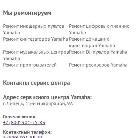
Мы ремонтируем
Ремонт микшерных пультов
Ремонт цифровых пианино
Yamaha
Yamaha
Ремонт синтезаторов Yamaha
Ремонт домашних
кинотеатров Yamaha
Ремонт музыкальных центров
Ремонт DJ-пультов Yamaha
Yamaha
Ремонт проигрывателей
Ремонт ресиверов Yamaha
винила Yamaha
Ремонт усилителей гитарных
Ремонт холодильников
Контакты сервис центра
Yamaha
Yamaha
Ремонт аудиосистем Yamaha
Ремонт микрофонов Yamaha
Адрес сервисного центра Yamaha:
г. Липецк, 15-й микрорайон, 9А
Горячая линия:
+7 (800) 301-55-83
Контактный телефон:
8 (800) 301-55-83