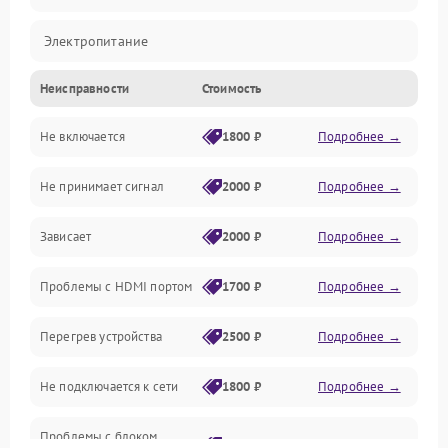
Электропитание
Неисправности
Стоимость
Интерфейсы
Не включается
1800 ₽
Подробнее →
Программное обеспечение
Не принимает сигнал
2000 ₽
Подробнее →
ПО
Зависает
2000 ₽
Подробнее →
Оптика
Проблемы с HDMI портом
1700 ₽
Подробнее →
Механические повреждения
Перегрев устройства
2500 ₽
Подробнее →
Управление
Не подключается к сети
1800 ₽
Подробнее →
Проблемы с блоком
2700 ₽
Подробнее →