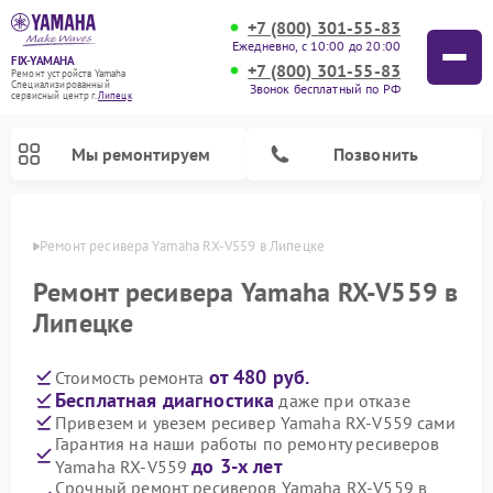
+7 (800) 301-55-83
Ежедневно, с 10:00 до 20:00
FIX-YAMAHA
+7 (800) 301-55-83
Ремонт устройств Yamaha
Специализированный
Звонок бесплатный по РФ
cервисный центр г.
Липецк
Мы ремонтируем
Позвонить
пецке
Ремонт ресивера Yamaha RX-V559 в Липецке
Ремонт ресивера Yamaha RX-V559 в
Липецке
от 480 руб.
Стоимость ремонта
Бесплатная диагностика
даже при отказе
Привезем и увезем ресивер Yamaha RX-V559 сами
Гарантия на наши работы по ремонту ресиверов
Ремонт проигрывателей винила Yamaha
Ремонт микшерных пультов Yamaha
Ремонт музыкальных центров Yamaha
Ремонт цифровых пианино Yamaha
Ремонт домашних кинотеатров Yamaha
Ремонт усилителей гитарных Yamaha
Ремонт акустических систем Yamaha
до 3-х лет
Yamaha RX-V559
Срочный ремонт ресиверов Yamaha RX-V559 в