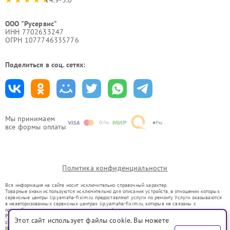
4.9-5.0
ООО "Русервис"
ИНН 7702633247
ОГРН 1077746335776
Поделиться в соц. сетях:
Мы принимаем
все формы оплаты
Политика конфиденциальности
Вся информация на сайте носит исключительно справочный характер.
Товарные знаки используются исключительно для описания устройств, в отношении которых
сервисные центры lip.yamaha-fixim.ru предоставляют услуги по ремонту. Услуги оказываются
в неавторизованных сервисных центрах lip.yamaha-fixim.ru, которые не связаны с
правообладателями товарных знаков или их официальными представителями.
Ремонт осуществляется для устройств, уже введенных в гражданский оборот в соответствии
Этот сайт использует файлы cookie. Вы можете
со статьей 1487 ГК РФ.
Использование товарных знаков не преследует цели индивидуализации услуг или введения