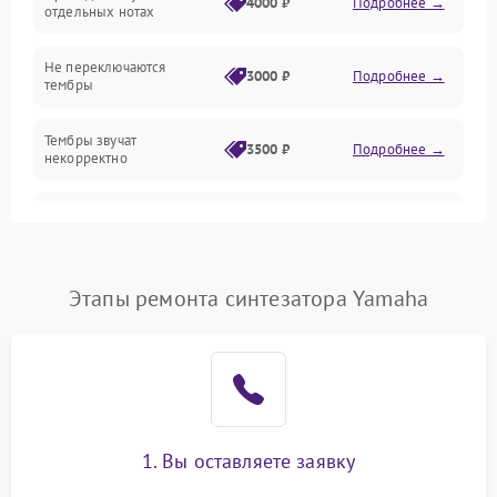
4000 ₽
Подробнее →
отдельных нотах
Механические повреждения
Не переключаются
3000 ₽
Подробнее →
тембры
Оптика
Тембры звучат
Электроника
3500 ₽
Подробнее →
некорректно
Аудио
Самопроизвольно
2800 ₽
Подробнее →
меняется громкость
Программное обеспечение
Этапы ремонта синтезатора Yamaha
1. Вы оставляете заявку