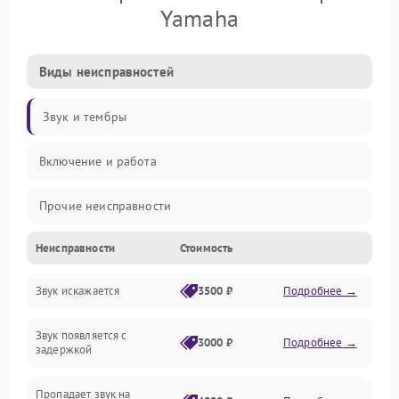
Yamaha
Виды неисправностей
Звук и тембры
Включение и работа
Прочие неисправности
Неисправности
Стоимость
Управление и электроника
Звук искажается
3500 ₽
Подробнее →
Клавиатура
Звук появляется с
Подключения и интерфейсы
3000 ₽
Подробнее →
задержкой
Эффекты и функции
Пропадает звук на