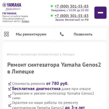
+7 (800) 301-55-83
Ежедневно, с 10:00 до 20:00
FIX-YAMAHA
+7 (800) 301-55-83
Ремонт устройств Yamaha
Специализированный
Звонок бесплатный по РФ
cервисный центр г.
Липецк
Мы ремонтируем
Позвонить
пецке
Ремонт синтезатора Yamaha Genos2 в Липецке
Ремонт синтезатора Yamaha Genos2
в Липецке
от 780 руб.
Стоимость ремонта
Бесплатная диагностика
даже при отказе
Привезем и увезем синтезатор Yamaha Genos2
сами
Ремонт микшерных пультов Yamaha
Ремонт домашних кинотеатров Yamaha
Ремонт проигрывателей винила Yamaha
Ремонт цифровых пианино Yamaha
Ремонт музыкальных центров Yamaha
Ремонт усилителей гитарных Yamaha
Ремонт акустических систем Yamaha
Гарантия на наши работы по ремонту
до 3-х лет
синтезаторов Yamaha Genos2