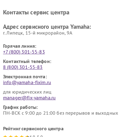
винила Yamaha
Ремонт усилителей гитарных
Ремонт холодильников
Контакты сервис центра
Yamaha
Yamaha
Ремонт аудиосистем Yamaha
Ремонт микрофонов Yamaha
Адрес сервисного центра Yamaha:
г. Липецк, 15-й микрорайон, 9А
Горячая линия:
+7 (800) 301-55-83
Контактный телефон:
8 (800) 301-55-83
Электронная почта:
info@yamaha-fixim.ru
для юридических лиц
manager@fix-yamaha.ru
График работы:
ПН-ВСК с 9:00 до 21:00 без перерывов и выходных
Рейтинг сервисного центра