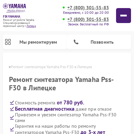
+7 (800) 301-55-83
Ежедневно, с 10:00 до 20:00
FIX-YAMAHA
+7 (800) 301-55-83
Ремонт устройств Yamaha
Специализированный
Звонок бесплатный по РФ
cервисный центр г.
Липецк
Мы ремонтируем
Позвонить
пецке
Ремонт синтезатора Yamaha Pss-F30 в Липецке
Ремонт синтезатора Yamaha Pss-
F30 в Липецке
от 780 руб.
Стоимость ремонта
Бесплатная диагностика
даже при отказе
Привезем и увезем синтезатор Yamaha Pss-F30
сами
Ремонт микшерных пультов Yamaha
Ремонт домашних кинотеатров Yamaha
Ремонт проигрывателей винила Yamaha
Ремонт цифровых пианино Yamaha
Ремонт музыкальных центров Yamaha
Ремонт усилителей гитарных Yamaha
Ремонт акустических систем Yamaha
Гарантия на наши работы по ремонту
до 3-х лет
синтезаторов Yamaha Pss-F30