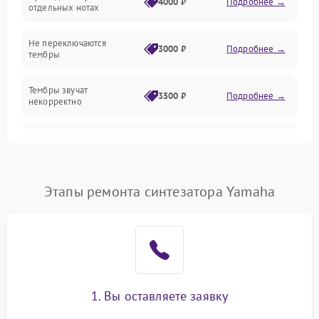
4000 ₽
Подробнее →
отдельных нотах
Механические повреждения
Не переключаются
3000 ₽
Подробнее →
тембры
Оптика
Тембры звучат
Электроника
3500 ₽
Подробнее →
некорректно
Аудио
Самопроизвольно
2800 ₽
Подробнее →
меняется громкость
Программное обеспечение
Этапы ремонта синтезатора Yamaha
1. Вы оставляете заявку