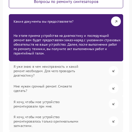
Вопросы по ремонту синтезаторов
Какие документы вы предоставляете?
На этапе приема устройства на диагностику и последующий
ремонт вам будет предоставлен заказ-наряд с указанием страховых
обязательств на ваше устройство. Далее, после выполнения работ
по ремонту техники, вы получите акт выполненных работ и
гарантийный талон.
Я уже знаю в чем неисправность и какой
ремонт необходим. Для чего проводить
диагностику?
Мне нужен срочный ремонт. Сможете
сделать?
Я хочу, чтобы мое устройство
ремонтировали при мне.
Я хочу, чтобы мое устройство
ремонтировалось только оригинальными
запчастями.