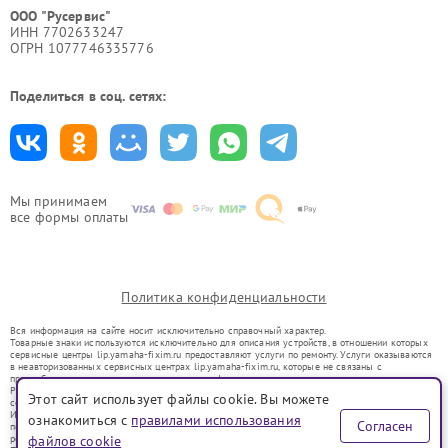
ООО "Русервис"
ИНН 7702633247
ОГРН 1077746335776
Поделиться в соц. сетях:
Мы принимаем
все формы оплаты
Политика конфиденциальности
Вся информация на сайте носит исключительно справочный характер.
Товарные знаки используются исключительно для описания устройств, в отношении которых
сервисные центры lip.yamaha-fixim.ru предоставляют услуги по ремонту. Услуги оказываются
в неавторизованных сервисных центрах lip.yamaha-fixim.ru, которые не связаны с
правообладателями товарных знаков или их официальными представителями.
Ремонт осуществляется для устройств, уже введенных в гражданский оборот в соответствии
Этот сайт использует файлы cookie. Вы можете
со статьей 1487 ГК РФ.
Использование товарных знаков не преследует цели индивидуализации услуг или введения
ознакомиться с
правилами использования
Согласен
потребителей в заблуждение, а служит для информирования о предоставляемых услугах по
ремонту техники указанных брендов.
файлов cookie