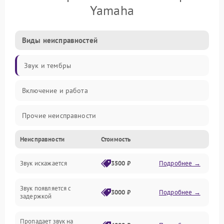
Yamaha
Виды неисправностей
Звук и тембры
Включение и работа
Прочие неисправности
Неисправности
Стоимость
Управление и электроника
Звук искажается
3500 ₽
Подробнее →
Клавиатура
Звук появляется с
Подключения и интерфейсы
3000 ₽
Подробнее →
задержкой
Эффекты и функции
Пропадает звук на